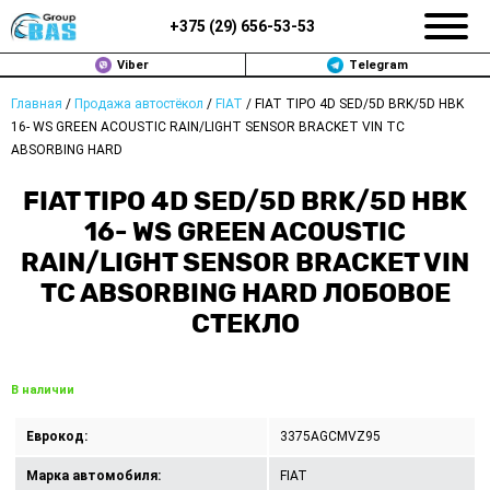
+375 (
29
)
656-53-53
Viber
Telegram
Главная
/
Продажа автостёкол
/
FIAT
/
FIAT TIPO 4D SED/5D BRK/5D HBK
ЗАМЕНА АВТОСТЕКОЛ В МИНСКЕ
16- WS GREEN ACOUSTIC RAIN/LIGHT SENSOR BRACKET VIN TC
ABSORBING HARD
ПРОДАЖА АВТОСТЁКОЛ
FIAT TIPO 4D SED/5D BRK/5D HBK
РЕМОНТ
16- WS GREEN ACOUSTIC
RAIN/LIGHT SENSOR BRACKET VIN
ДОП. УСЛУГИ
TC ABSORBING HARD ЛОБОВОЕ
СТЕКЛО
ВОПРОС-ОТВЕТ
КОНТАКТЫ
В наличии
ПОЛИТИКА КОНФИДЕНЦИАЛЬНОСТИ
Еврокод:
3375AGCMVZ95
Марка автомобиля:
FIAT