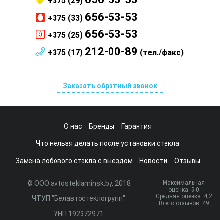
+375 (29)
656-53-53
+375 (33)
656-53-53
+375 (25)
212-00-89
+375 (17)
(тел./факс)
Заказать обратный звонок
О нас
Бренды
Гарантия
Что нельзя делать после установки стекла
Замена лобового стекла с выездом
Новости
Отзывы
© ООО avtosteklaminsk.by, 2018
Максимальная
оценка:
5
,0
Средняя оценка:
4,2
ЧТУП "Белавтостеклогрупп"
Всего отзывов:
49
УНП 192372971