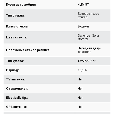
Кузов автомобиля:
4LIM,5T
Боковое левое
Тип стекла:
стекло
Класс стекла:
Бюджет
Зеленое - Solar
Цвет стекла:
Control
Передняя дверь
Положение стекло резинка:
опускная
Тип кузова:
Хетчбек -5dr
Период:
16/01-
TV антенна:
Нет
Стеклопакет:
Нет
Electically Op.:
Нет
GPS антенна:
Нет