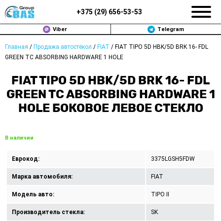
+375 (
29
)
656-53-53
Viber
Telegram
Главная
/
Продажа автостёкол
/
FIAT
/
FIAT TIPO 5D HBK/5D BRK 16- FDL
ЗАМЕНА АВТОСТЕКОЛ В МИНСКЕ
GREEN TC ABSORBING HARDWARE 1 HOLE
ПРОДАЖА АВТОСТЁКОЛ
FIAT TIPO 5D HBK/5D BRK 16- FDL
GREEN TC ABSORBING HARDWARE 1
РЕМОНТ
HOLE БОКОВОЕ ЛЕВОЕ СТЕКЛО
ДОП. УСЛУГИ
В наличии
ВОПРОС-ОТВЕТ
Еврокод:
3375LGSH5FDW
КОНТАКТЫ
Марка автомобиля:
FIAT
ПОЛИТИКА КОНФИДЕНЦИАЛЬНОСТИ
Модель авто:
TIPO II
Производитель стекла:
SK