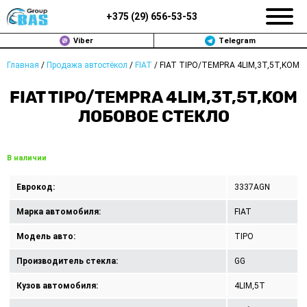
+375 (
29
)
656-53-53
Viber
Telegram
Главная
/
Продажа автостёкол
/
FIAT
/
FIAT TIPO/TEMPRA 4LIM,3T,5T,KOM
ЗАМЕНА АВТОСТЕКОЛ В МИНСКЕ
FIAT TIPO/TEMPRA 4LIM,3T,5T,KOM
ПРОДАЖА АВТОСТЁКОЛ
ЛОБОВОЕ СТЕКЛО
РЕМОНТ
В наличии
ДОП. УСЛУГИ
Еврокод:
3337AGN
ВОПРОС-ОТВЕТ
Марка автомобиля:
FIAT
КОНТАКТЫ
Модель авто:
TIPO
Производитель стекла:
GG
ПОЛИТИКА КОНФИДЕНЦИАЛЬНОСТИ
Кузов автомобиля:
4LIM,5T