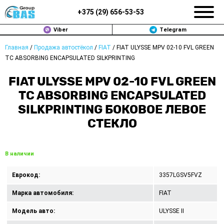
+375 (
29
)
656-53-53
Viber
Telegram
Главная
/
Продажа автостёкол
/
FIAT
/
FIAT ULYSSE MPV 02-10 FVL GREEN
ЗАМЕНА АВТОСТЕКОЛ В МИНСКЕ
TC ABSORBING ENCAPSULATED SILKPRINTING
ПРОДАЖА АВТОСТЁКОЛ
FIAT ULYSSE MPV 02-10 FVL GREEN
TC ABSORBING ENCAPSULATED
РЕМОНТ
SILKPRINTING БОКОВОЕ ЛЕВОЕ
СТЕКЛО
ДОП. УСЛУГИ
ВОПРОС-ОТВЕТ
В наличии
КОНТАКТЫ
Еврокод:
3357LGSV5FVZ
ПОЛИТИКА КОНФИДЕНЦИАЛЬНОСТИ
Марка автомобиля:
FIAT
Модель авто:
ULYSSE II