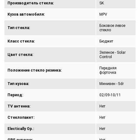
Производитель стекла:
SK
Кузов автомобиля:
MPV
Боковое левое
Тип стекла:
стекло
Класс стекла:
Бюджет
Зеленое - Solar
Цвет стекла:
Control
Передняя
Положение стекло резинка:
форточка
Тип кузова:
Минивен - 5dr
Период:
02/09-10/11
TV антенна:
Нет
Стеклопакет:
Нет
Electically Op.:
Нет