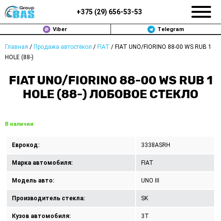
+375 (
29
)
656-53-53
Viber
Telegram
Главная
/
Продажа автостёкол
/
FIAT
/
FIAT UNO/FIORINO 88-00 WS RUB 1
ЗАМЕНА АВТОСТЕКОЛ В МИНСКЕ
HOLE (88-)
ПРОДАЖА АВТОСТЁКОЛ
FIAT UNO/FIORINO 88-00 WS RUB 1
HOLE (88-) ЛОБОВОЕ СТЕКЛО
РЕМОНТ
ДОП. УСЛУГИ
В наличии
ВОПРОС-ОТВЕТ
Еврокод:
3338ASRH
Марка автомобиля:
FIAT
КОНТАКТЫ
Модель авто:
UNO III
ПОЛИТИКА КОНФИДЕНЦИАЛЬНОСТИ
Производитель стекла:
SK
Кузов автомобиля:
3T