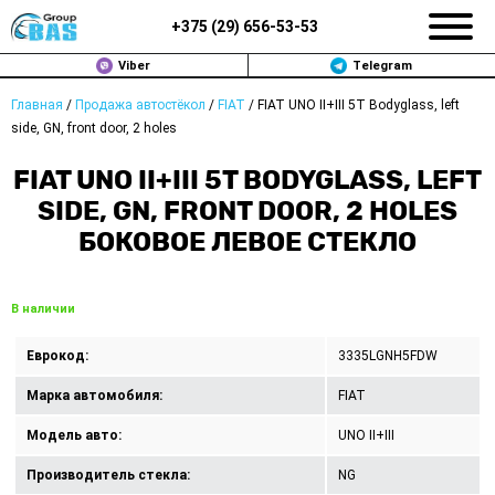
+375 (
29
)
656-53-53
Viber
Telegram
Главная
/
Продажа автостёкол
/
FIAT
/
FIAT UNO II+III 5T Bodyglass, left
ЗАМЕНА АВТОСТЕКОЛ В МИНСКЕ
side, GN, front door, 2 holes
ПРОДАЖА АВТОСТЁКОЛ
FIAT UNO II+III 5T BODYGLASS, LEFT
SIDE, GN, FRONT DOOR, 2 HOLES
РЕМОНТ
БОКОВОЕ ЛЕВОЕ СТЕКЛО
ДОП. УСЛУГИ
В наличии
ВОПРОС-ОТВЕТ
Еврокод:
3335LGNH5FDW
КОНТАКТЫ
Марка автомобиля:
FIAT
ПОЛИТИКА КОНФИДЕНЦИАЛЬНОСТИ
Модель авто:
UNO II+III
Производитель стекла:
NG