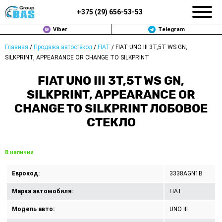
+375 (
29
)
656-53-53
Viber
Telegram
Главная
/
Продажа автостёкол
/
FIAT
/
FIAT UNO III 3T,5T WS GN,
ЗАМЕНА АВТОСТЕКОЛ В МИНСКЕ
SILKPRINT, APPEARANCE OR CHANGE TO SILKPRINT
ПРОДАЖА АВТОСТЁКОЛ
FIAT UNO III 3T,5T WS GN,
SILKPRINT, APPEARANCE OR
РЕМОНТ
CHANGE TO SILKPRINT ЛОБОВОЕ
СТЕКЛО
ДОП. УСЛУГИ
ВОПРОС-ОТВЕТ
В наличии
КОНТАКТЫ
Еврокод:
3338AGN1B
ПОЛИТИКА КОНФИДЕНЦИАЛЬНОСТИ
Марка автомобиля:
FIAT
Модель авто:
UNO III