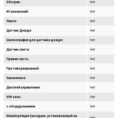
Обогрев :
Нет
Итальянский:
Нет
Левое:
Нет
Датчик Дождя:
Нет
Шелкография для датчика дождя:
Нет
Датчик света:
Нет
Правая часть:
Нет
Противоразрывный:
Нет
Закаленное:
Нет
Дисплей управления:
Нет
VIN окно:
Нет
с оборудованием:
Нет
Инкапсуляция (молдинг, установленный на
Нет