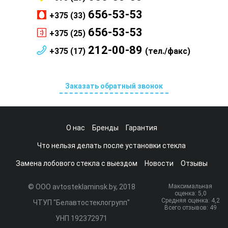
656-53-53
+375 (33)
656-53-53
+375 (25)
212-00-89
+375 (17)
(тел./факс)
Заказать обратный звонок
О нас
Бренды
Гарантия
Что нельзя делать после установки стекла
Замена лобового стекла с выездом
Новости
Отзывы
© ООО avtosteklaminsk.by, 2018
Максимальная
оценка:
5
,0
Средняя оценка:
4,2
ЧТУП "Белавтостеклогрупп"
Всего отзывов:
49
УНП 192372971