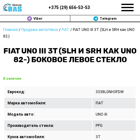
+375 (
29
)
656-53-53
Viber
Telegram
Главная
/
Продажа автостёкол
/
FIAT
/
FIAT UNO III 3T (SLH и SRH как UNO
ЗАМЕНА АВТОСТЕКОЛ В МИНСКЕ
82-)
ПРОДАЖА АВТОСТЁКОЛ
FIAT UNO III 3T (SLH И SRH КАК UNO
82-) БОКОВОЕ ЛЕВОЕ СТЕКЛО
РЕМОНТ
ДОП. УСЛУГИ
В наличии
ВОПРОС-ОТВЕТ
Еврокод:
3338LGNH3FDW
Марка автомобиля:
FIAT
КОНТАКТЫ
Модель авто:
UNO III
ПОЛИТИКА КОНФИДЕНЦИАЛЬНОСТИ
Производитель стекла:
PPG
Кузов автомобиля:
3T