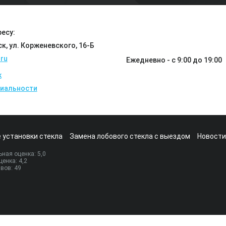
есу:
ск, ул. Корженевского, 16-Б
ru
Ежедневно - с 9:00 до 19:00
k
иальности
 установки стекла
Замена лобового стекла с выездом
Новости
ная оценка:
5
,0
ценка:
4,2
ывов:
49