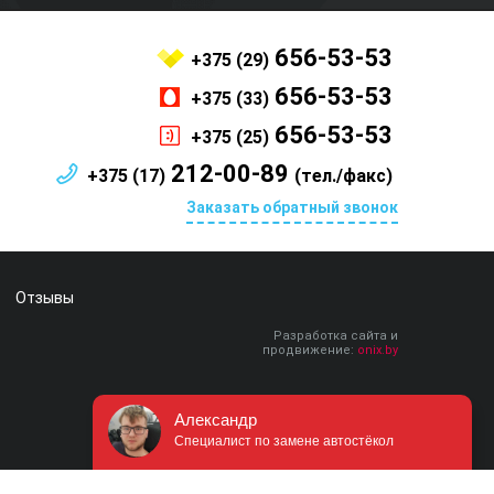
656-53-53
+375 (29)
656-53-53
+375 (33)
656-53-53
+375 (25)
212-00-89
+375 (17)
(тел./факс)
Заказать обратный звонок
Отзывы
Разработка сайта и
продвижение:
onix.by
Александр
Специалист по замене автостёкол