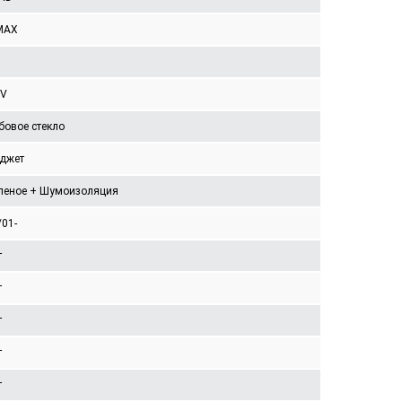
MAX
V
бовое стекло
джет
леное + Шумоизоляция
/01-
т
т
т
т
т