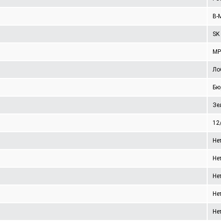
B-
SK
MP
Ло
Бю
Зе
12
Не
Не
Не
Не
Не