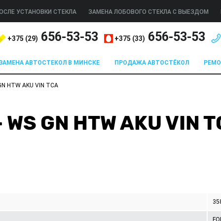
ОСЛЕ УСТАНОВКИ СТЕКЛА
ЗАМЕНА ЛОБОВОГО СТЕКЛА С ВЫЕЗДОМ
656-53-53
656-53-53
+375 (
29
)
+375 (
33
)
ЗАМЕНА АВТОСТЕКОЛ В МИНСКЕ
ПРОДАЖА АВТОСТЁКОЛ
РЕМ
GN HTW AKU VIN TCA
- WS GN HTW AKU VIN 
35
FO