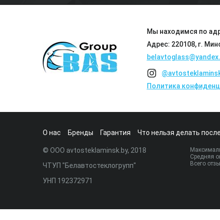
Мы находимся по адр
Адрес: 220108, г. Мин
belavtoglass@yandex.
@avtosteklamins
Политика конфиденц
О нас
Бренды
Гарантия
Что нельзя делать после
© ООО avtosteklaminsk.by, 2018
Максималь
Средняя о
Всего отз
ЧТУП "Белавтостеклогрупп"
УНП 192372971