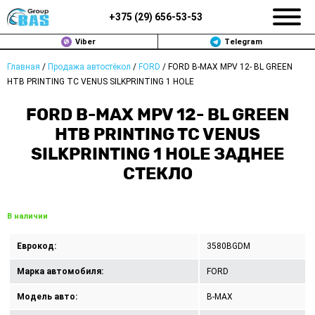
+375 (
29
)
656-53-53
Viber
Telegram
Главная
/
Продажа автостёкол
/
FORD
/
FORD B-MAX MPV 12- BL GREEN
ЗАМЕНА АВТОСТЕКОЛ В МИНСКЕ
HTB PRINTING TC VENUS SILKPRINTING 1 HOLE
ПРОДАЖА АВТОСТЁКОЛ
FORD B-MAX MPV 12- BL GREEN
HTB PRINTING TC VENUS
РЕМОНТ
SILKPRINTING 1 HOLE ЗАДНЕЕ
СТЕКЛО
ДОП. УСЛУГИ
ВОПРОС-ОТВЕТ
В наличии
КОНТАКТЫ
Еврокод:
3580BGDM
ПОЛИТИКА КОНФИДЕНЦИАЛЬНОСТИ
Марка автомобиля:
FORD
Модель авто:
B-MAX