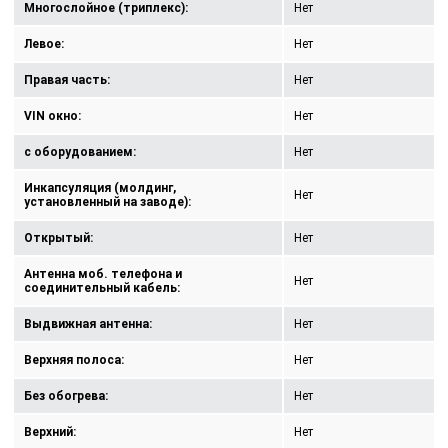
Многослойное (триплекс):
Нет
Левое:
Нет
Правая часть:
Нет
VIN окно:
Нет
с оборудованием:
Нет
Инкапсуляция (молдинг,
Нет
установленный на заводе):
Открытый:
Нет
Антенна моб. телефона и
Нет
соединительный кабель:
Выдвижная антенна:
Нет
Верхняя полоса:
Нет
Без обогрева:
Нет
Верхний:
Нет