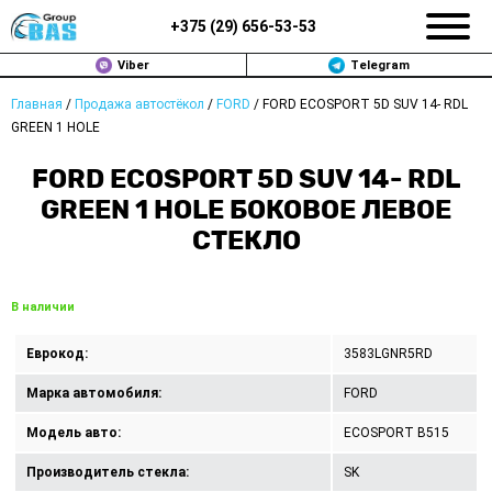
+375 (
29
)
656-53-53
Viber
Telegram
Главная
/
Продажа автостёкол
/
FORD
/
FORD ECOSPORT 5D SUV 14- RDL
ЗАМЕНА АВТОСТЕКОЛ В МИНСКЕ
GREEN 1 HOLE
ПРОДАЖА АВТОСТЁКОЛ
FORD ECOSPORT 5D SUV 14- RDL
GREEN 1 HOLE БОКОВОЕ ЛЕВОЕ
РЕМОНТ
СТЕКЛО
ДОП. УСЛУГИ
В наличии
ВОПРОС-ОТВЕТ
Еврокод:
3583LGNR5RD
КОНТАКТЫ
Марка автомобиля:
FORD
ПОЛИТИКА КОНФИДЕНЦИАЛЬНОСТИ
Модель авто:
ECOSPORT B515
Производитель стекла:
SK