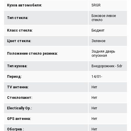
Кузов автомобиля:
5RGR
Боковое левое
Тип стекла:
стекло
Класс стекла:
Бюджет
Цвет стекла:
Зеленое
Задняя дверь
Положение стекло резинка:
опускная
Тип кузова:
Внедорожник - 5dr
Период:
14/01-
TV антенна:
Нет
Стеклопакет:
Нет
Electically Op.:
Нет
GPS антенна:
Нет
Обогрев :
Нет