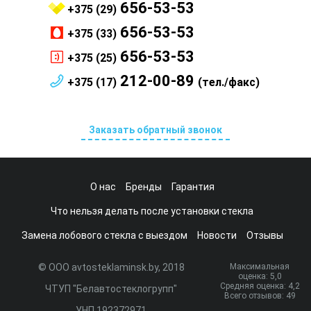
656-53-53
+375 (29)
656-53-53
+375 (33)
656-53-53
+375 (25)
212-00-89
+375 (17)
(тел./факс)
Заказать обратный звонок
О нас
Бренды
Гарантия
Что нельзя делать после установки стекла
Замена лобового стекла с выездом
Новости
Отзывы
© ООО avtosteklaminsk.by, 2018
Максимальная
оценка:
5
,0
Средняя оценка:
4,2
ЧТУП "Белавтостеклогрупп"
Всего отзывов:
49
УНП 192372971