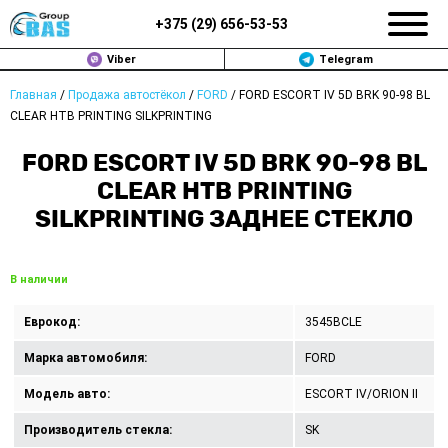
+375 (
29
)
656-53-53
Viber
Telegram
Главная
/
Продажа автостёкол
/
FORD
/
FORD ESCORT IV 5D BRK 90-98 BL
ЗАМЕНА АВТОСТЕКОЛ В МИНСКЕ
CLEAR HTB PRINTING SILKPRINTING
ПРОДАЖА АВТОСТЁКОЛ
FORD ESCORT IV 5D BRK 90-98 BL
CLEAR HTB PRINTING
РЕМОНТ
SILKPRINTING ЗАДНЕЕ СТЕКЛО
ДОП. УСЛУГИ
В наличии
ВОПРОС-ОТВЕТ
Еврокод:
3545BCLE
КОНТАКТЫ
Марка автомобиля:
FORD
ПОЛИТИКА КОНФИДЕНЦИАЛЬНОСТИ
Модель авто:
ESCORT IV/ORION II
Производитель стекла:
SK