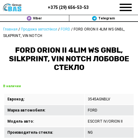
+375 (
29
)
656-53-53
Viber
Telegram
Главная
/
Продажа автостёкол
/
FORD
/
FORD ORION II 4LIM WS GNBL,
ЗАМЕНА АВТОСТЕКОЛ В МИНСКЕ
SILKPRINT, VIN NOTCH
ПРОДАЖА АВТОСТЁКОЛ
FORD ORION II 4LIM WS GNBL,
SILKPRINT, VIN NOTCH ЛОБОВОЕ
РЕМОНТ
СТЕКЛО
ДОП. УСЛУГИ
В наличии
ВОПРОС-ОТВЕТ
Еврокод:
3545AGNBLV
КОНТАКТЫ
Марка автомобиля:
FORD
ПОЛИТИКА КОНФИДЕНЦИАЛЬНОСТИ
Модель авто:
ESCORT IV/ORION II
Производитель стекла:
NG