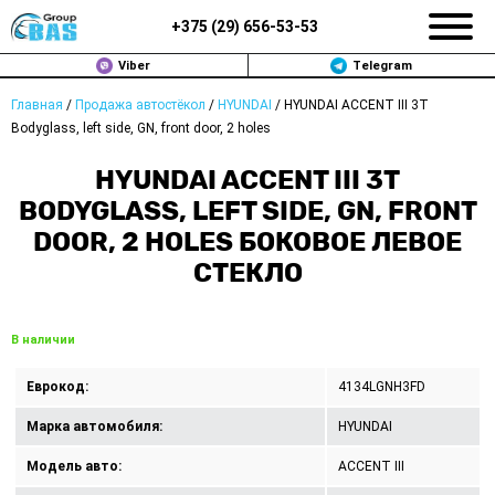
+375 (
29
)
656-53-53
Viber
Telegram
Главная
/
Продажа автостёкол
/
HYUNDAI
/
HYUNDAI ACCENT III 3T
ЗАМЕНА АВТОСТЕКОЛ В МИНСКЕ
Bodyglass, left side, GN, front door, 2 holes
ПРОДАЖА АВТОСТЁКОЛ
HYUNDAI ACCENT III 3T
BODYGLASS, LEFT SIDE, GN, FRONT
РЕМОНТ
DOOR, 2 HOLES БОКОВОЕ ЛЕВОЕ
СТЕКЛО
ДОП. УСЛУГИ
ВОПРОС-ОТВЕТ
В наличии
КОНТАКТЫ
Еврокод:
4134LGNH3FD
ПОЛИТИКА КОНФИДЕНЦИАЛЬНОСТИ
Марка автомобиля:
HYUNDAI
Модель авто:
ACCENT III