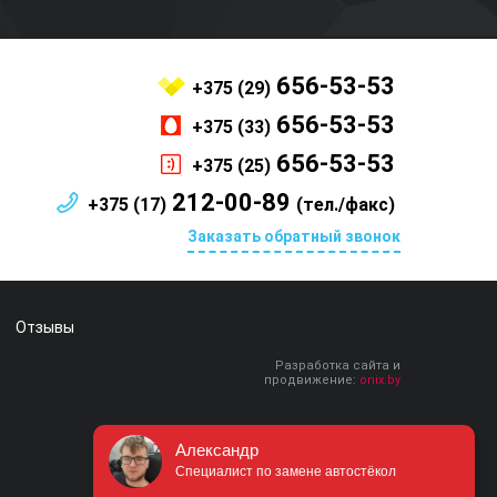
656-53-53
+375 (29)
656-53-53
+375 (33)
656-53-53
+375 (25)
212-00-89
+375 (17)
(тел./факс)
Заказать обратный звонок
Отзывы
Разработка сайта и
продвижение:
onix.by
Александр
Специалист по замене автостёкол