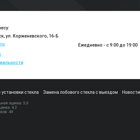
есу:
ск, ул. Корженевского, 16-Б
ru
Ежедневно - с 9:00 до 19:00
k
иальности
 установки стекла
Замена лобового стекла с выездом
Новости
ная оценка:
5
,0
ценка:
4,2
ывов:
49