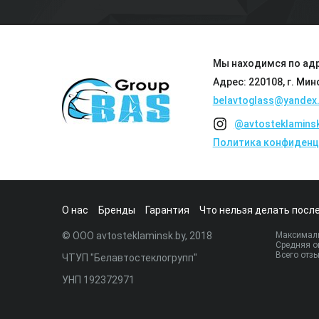
Мы находимся по адр
Адрес: 220108, г. Мин
belavtoglass@yandex.
@avtosteklamins
Политика конфиденц
О нас
Бренды
Гарантия
Что нельзя делать после
© ООО avtosteklaminsk.by, 2018
Максималь
Средняя о
Всего отз
ЧТУП "Белавтостеклогрупп"
УНП 192372971