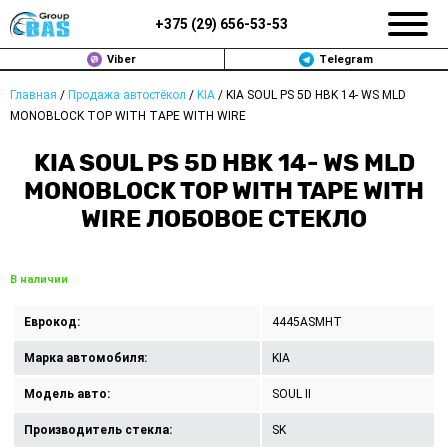
+375 (
29
)
656-53-53
Viber
Telegram
Главная
/
Продажа автостёкол
/
KIA
/
KIA SOUL PS 5D HBK 14- WS MLD
ЗАМЕНА АВТОСТЕКОЛ В МИНСКЕ
MONOBLOCK TOP WITH TAPE WITH WIRE
ПРОДАЖА АВТОСТЁКОЛ
KIA SOUL PS 5D HBK 14- WS MLD
MONOBLOCK TOP WITH TAPE WITH
РЕМОНТ
WIRE ЛОБОВОЕ СТЕКЛО
ДОП. УСЛУГИ
В наличии
ВОПРОС-ОТВЕТ
Еврокод:
4445ASMHT
КОНТАКТЫ
Марка автомобиля:
KIA
ПОЛИТИКА КОНФИДЕНЦИАЛЬНОСТИ
Модель авто:
SOUL II
Производитель стекла:
SK