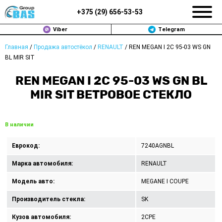
+375 (
29
)
656-53-53
Viber
Telegram
Главная
/
Продажа автостёкол
/
RENAULT
/
REN MEGAN I 2C 95-03 WS GN
ЗАМЕНА АВТОСТЕКОЛ В МИНСКЕ
BL MIR SIT
ПРОДАЖА АВТОСТЁКОЛ
REN MEGAN I 2C 95-03 WS GN BL
MIR SIT ВЕТРОВОЕ СТЕКЛО
РЕМОНТ
ДОП. УСЛУГИ
В наличии
ВОПРОС-ОТВЕТ
Еврокод:
7240AGNBL
Марка автомобиля:
RENAULT
КОНТАКТЫ
Модель авто:
MEGANE I COUPE
ПОЛИТИКА КОНФИДЕНЦИАЛЬНОСТИ
Производитель стекла:
SK
Кузов автомобиля:
2CPE