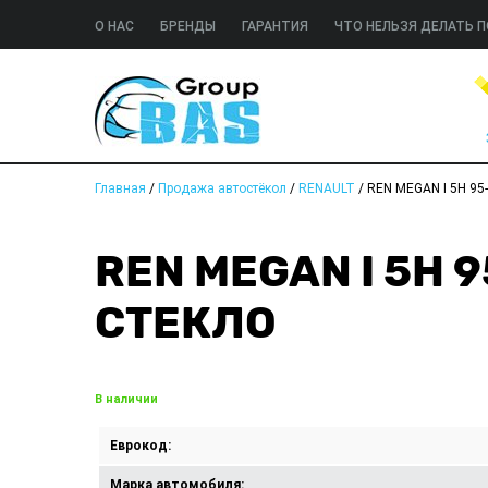
О НАС
БРЕНДЫ
ГАРАНТИЯ
ЧТО НЕЛЬЗЯ ДЕЛАТЬ П
Главная
/
Продажа автостёкол
/
RENAULT
/
REN MEGAN I 5H 95
REN MEGAN I 5H 9
СТЕКЛО
В наличии
Еврокод:
Марка автомобиля: