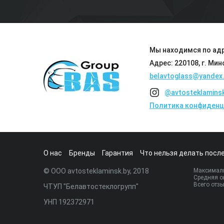
Мы находимся по адр
Адрес: 220108, г. Мин
belavtoglass@yandex.
@avtosteklamins
Политика конфиденц
О нас
Бренды
Гарантия
Что нельзя делать после
© ООО avtosteklaminsk.by, 2018
Максималь
Средняя о
Всего отз
ЧТУП "Белавтостеклогрупп"
УНП 192372971