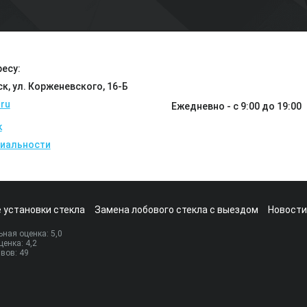
есу:
ск, ул. Корженевского, 16-Б
ru
Ежедневно - с 9:00 до 19:00
k
иальности
 установки стекла
Замена лобового стекла с выездом
Новости
ная оценка:
5
,0
ценка:
4,2
ывов:
49