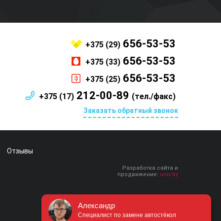
656-53-53
+375 (29)
656-53-53
+375 (33)
656-53-53
+375 (25)
212-00-89
+375 (17)
(тел./факс)
Заказать обратный звонок
Отзывы
Разработка сайта и
продвижение:
onix.by
Александр
Специалист по замене автостёкол