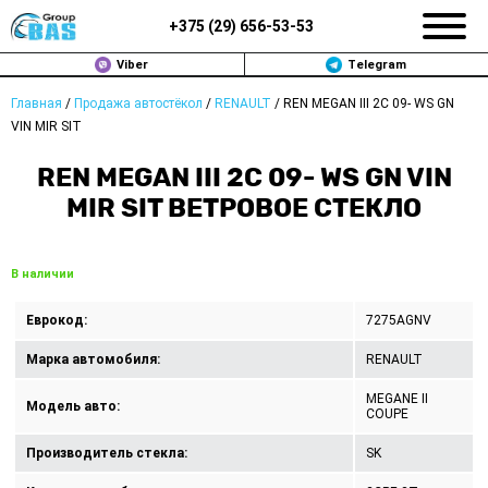
+375 (
29
)
656-53-53
Viber
Telegram
Главная
/
Продажа автостёкол
/
RENAULT
/
REN MEGAN III 2C 09- WS GN
ЗАМЕНА АВТОСТЕКОЛ В МИНСКЕ
VIN MIR SIT
ПРОДАЖА АВТОСТЁКОЛ
REN MEGAN III 2C 09- WS GN VIN
MIR SIT ВЕТРОВОЕ СТЕКЛО
РЕМОНТ
ДОП. УСЛУГИ
В наличии
ВОПРОС-ОТВЕТ
Еврокод:
7275AGNV
Марка автомобиля:
RENAULT
КОНТАКТЫ
MEGANE II
Модель авто:
COUPE
ПОЛИТИКА КОНФИДЕНЦИАЛЬНОСТИ
Производитель стекла:
SK