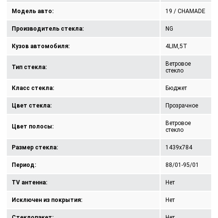
Модель авто:
19 / CHAMADE
Производитель стекла:
NG
Кузов автомобиля:
4LIM,5T
Ветровое
Тип стекла:
стекло
Класс стекла:
Бюджет
Цвет стекла:
Прозрачное
Ветровое
Цвет полосы:
стекло
Размер стекла:
1439x784
Период:
88/01-95/01
TV антенна:
Нет
Исключен из покрытия:
Нет
Стеклопакет:
Нет