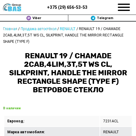
+375 (
29
)
656-53-53
Viber
Telegram
Главная
/
Продажа автостёкол
/
RENAULT
/
RENAULT 19 / CHAMADE
ЗАМЕНА АВТОСТЕКОЛ В МИНСКЕ
2CAB,4LIM,3T,5T WS CL, SILKPRINT, HANDLE THE MIRROR RECTANGLE
SHAPE (TYPE F)
ПРОДАЖА АВТОСТЁКОЛ
RENAULT 19 / CHAMADE
РЕМОНТ
2CAB,4LIM,3T,5T WS CL,
SILKPRINT, HANDLE THE MIRROR
ДОП. УСЛУГИ
RECTANGLE SHAPE (TYPE F)
ВЕТРОВОЕ СТЕКЛО
ВОПРОС-ОТВЕТ
КОНТАКТЫ
В наличии
ПОЛИТИКА КОНФИДЕНЦИАЛЬНОСТИ
Еврокод:
7231ACL
Марка автомобиля:
RENAULT