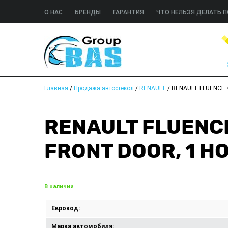
О НАС
БРЕНДЫ
ГАРАНТИЯ
ЧТО НЕЛЬЗЯ ДЕЛАТЬ П
Главная
/
Продажа автостёкол
/
RENAULT
/
RENAULT FLUENCE 4LI
RENAULT FLUENCE
FRONT DOOR, 1 
В наличии
Еврокод:
Марка автомобиля: