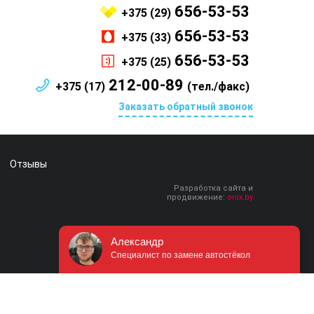
656-53-53
+375 (29)
656-53-53
+375 (33)
656-53-53
+375 (25)
212-00-89
+375 (17)
(тел./факс)
Заказать обратный звонок
Отзывы
Разработка сайта и
продвижение:
onix.by
Александр
Специалист по замене автостёкол