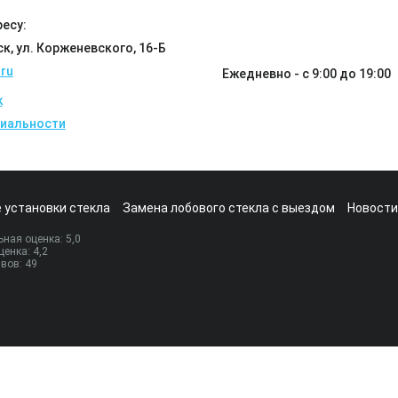
есу:
ск, ул. Корженевского, 16-Б
ru
Ежедневно - с 9:00 до 19:00
k
иальности
 установки стекла
Замена лобового стекла с выездом
Новости
ная оценка:
5
,0
ценка:
4,2
ывов:
49