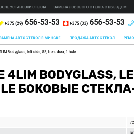
ОСЛЕ УСТАНОВКИ СТЕКЛА
ЗАМЕНА ЛОБОВОГО СТЕКЛА С ВЫЕЗДОМ
656-53-53
656-53-53
+375 (
29
)
+375 (
33
)
ЗАМЕНА АВТОСТЕКОЛ В МИНСКЕ
ПРОДАЖА АВТОСТЁКОЛ
РЕМ
M Bodyglass, left side, GS, front door, 1 hole
 4LIM BODYGLASS, LEF
HOLE БОКОВЫЕ СТЕКЛ
7
R