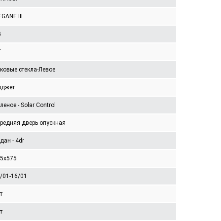
GANE III
G
T
ковые стекла-Левое
юджет
леное - Solar Control
редняя дверь опускная
дан - 4dr
5x575
/01-16/01
т
т