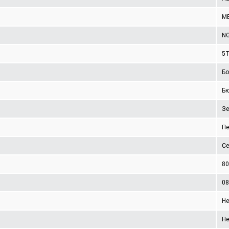
ME
N
5
Бо
Б
Зе
Пе
Се
80
08
Не
Не