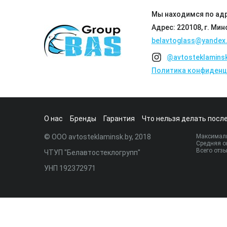
Мы находимся по адр
Адрес: 220108, г. Мин
belavtoglass@yandex.
@avtosteklamins
Политика конфиденц
О нас
Бренды
Гарантия
Что нельзя делать после
© ООО avtosteklaminsk.by, 2018
Максималь
Средняя о
Всего отз
ЧТУП "Белавтостеклогрупп"
УНП 192372971