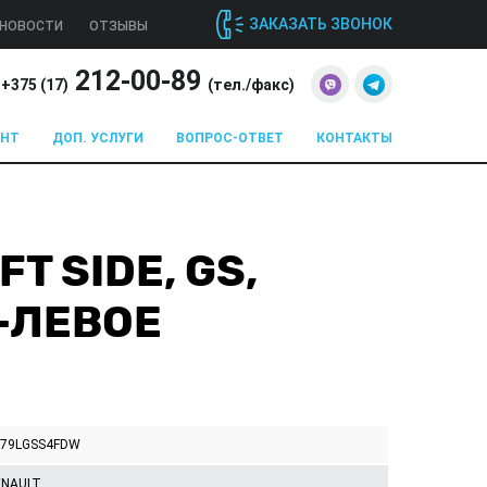
ЗАКАЗАТЬ ЗВОНОК
НОВОСТИ
ОТЗЫВЫ
212-00-89
+375 (
17
)
(тел./факс)
ОНТ
ДОП. УСЛУГИ
ВОПРОС-ОТВЕТ
КОНТАКТЫ
T SIDE, GS,
А-ЛЕВОЕ
279LGSS4FDW
ENAULT