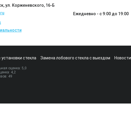
ск, ул. Корженевского, 16-Б
ru
Ежедневно - с 9:00 до 19:00
k
иальности
 установки стекла
Замена лобового стекла с выездом
Новости
ная оценка:
5
,0
ценка:
4,2
ывов:
49