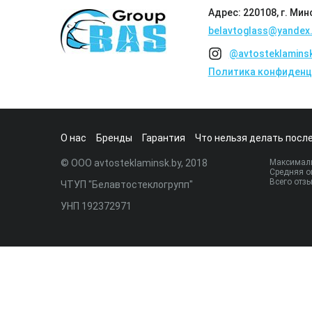
Адрес: 220108, г. Мин
belavtoglass@yandex.
@avtosteklamins
Политика конфиденц
О нас
Бренды
Гарантия
Что нельзя делать после
© ООО avtosteklaminsk.by, 2018
Максималь
Средняя о
Всего отз
ЧТУП "Белавтостеклогрупп"
УНП 192372971