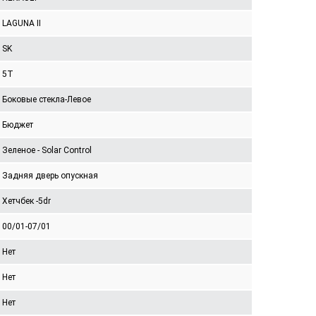
LAGUNA II
SK
5T
Боковые стекла-Левое
Бюджет
Зеленое - Solar Control
Задняя дверь опускная
Хетчбек -5dr
00/01-07/01
Нет
Нет
Нет