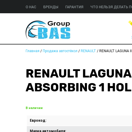
О НАС
БРЕНДЫ
ГАРАНТИЯ
ЧТО НЕЛЬЗЯ ДЕЛАТЬ П
Главная
/
Продажа автостёкол
/
RENAULT
/
RENAULT LAGUNA II
RENAULT LAGUNA I
ABSORBING 1 HO
В наличии
Еврокод:
Марка автомобиля: