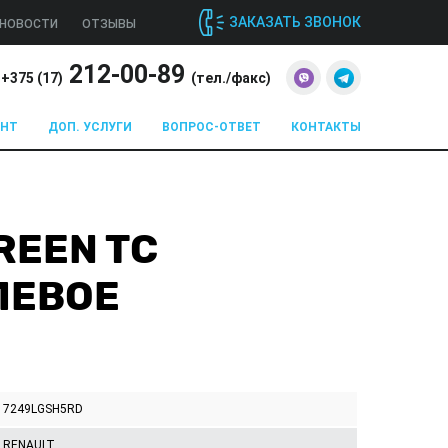
ЗАКАЗАТЬ ЗВОНОК
НОВОСТИ
ОТЗЫВЫ
212-00-89
+375 (
17
)
(тел./факс)
ОНТ
ДОП. УСЛУГИ
ВОПРОС-ОТВЕТ
КОНТАКТЫ
GREEN TC
ЛЕВОЕ
7249LGSH5RD
RENAULT