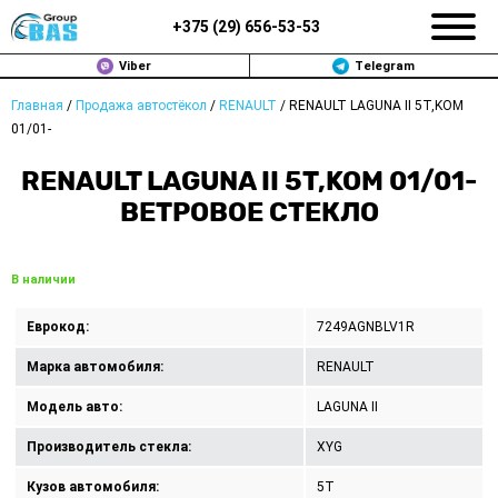
+375 (
29
)
656-53-53
Viber
Telegram
Главная
/
Продажа автостёкол
/
RENAULT
/
RENAULT LAGUNA II 5T,KOM
ЗАМЕНА АВТОСТЕКОЛ В МИНСКЕ
01/01-
ПРОДАЖА АВТОСТЁКОЛ
RENAULT LAGUNA II 5T,KOM 01/01-
ВЕТРОВОЕ СТЕКЛО
РЕМОНТ
ДОП. УСЛУГИ
В наличии
ВОПРОС-ОТВЕТ
Еврокод:
7249AGNBLV1R
Марка автомобиля:
RENAULT
КОНТАКТЫ
Модель авто:
LAGUNA II
ПОЛИТИКА КОНФИДЕНЦИАЛЬНОСТИ
Производитель стекла:
XYG
Кузов автомобиля:
5T