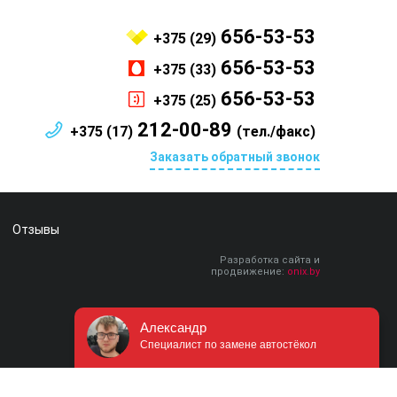
656-53-53
+375 (29)
656-53-53
+375 (33)
656-53-53
+375 (25)
212-00-89
+375 (17)
(тел./факс)
Заказать обратный звонок
Отзывы
Разработка сайта и
продвижение:
onix.by
Александр
Специалист по замене автостёкол