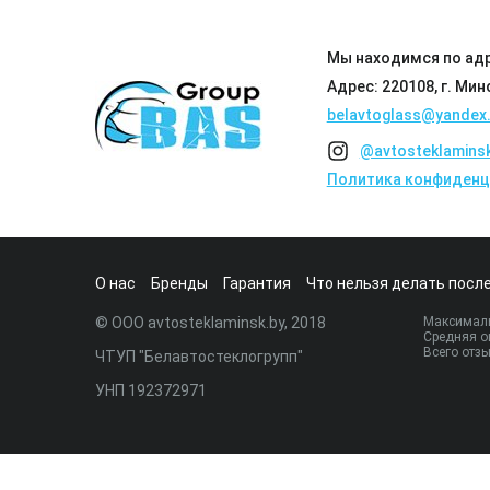
Мы находимся по адр
Адрес: 220108, г. Мин
belavtoglass@yandex.
@avtosteklamins
Политика конфиденц
О нас
Бренды
Гарантия
Что нельзя делать после
© ООО avtosteklaminsk.by, 2018
Максималь
Средняя о
Всего отз
ЧТУП "Белавтостеклогрупп"
УНП 192372971