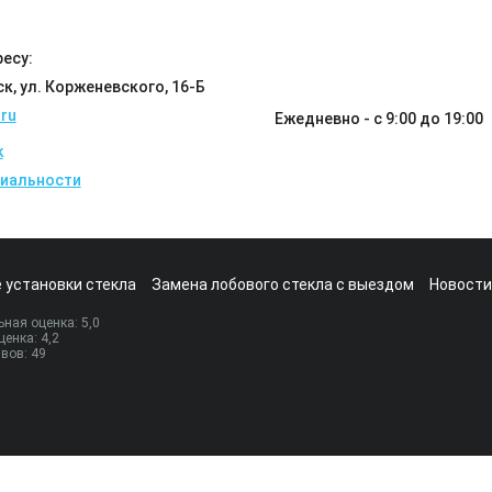
есу:
ск, ул. Корженевского, 16-Б
ru
Ежедневно - с 9:00 до 19:00
k
иальности
 установки стекла
Замена лобового стекла с выездом
Новости
ная оценка:
5
,0
ценка:
4,2
ывов:
49