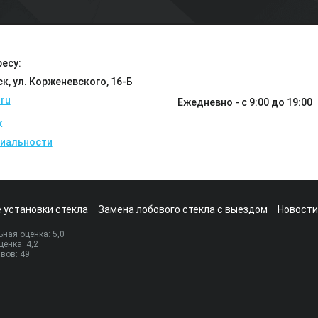
есу:
ск, ул. Корженевского, 16-Б
ru
Ежедневно - с 9:00 до 19:00
k
иальности
 установки стекла
Замена лобового стекла с выездом
Новости
ная оценка:
5
,0
ценка:
4,2
ывов:
49