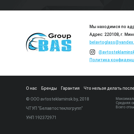
Мы находимся по адр
Адрес: 220108, г. Мин
belavtoglass@yandex.
@avtosteklamins
Политика конфиденц
О нас
Бренды
Гарантия
Что нельзя делать после
© ООО avtosteklaminsk.by, 2018
Максималь
Средняя о
Всего отз
ЧТУП "Белавтостеклогрупп"
УНП 192372971