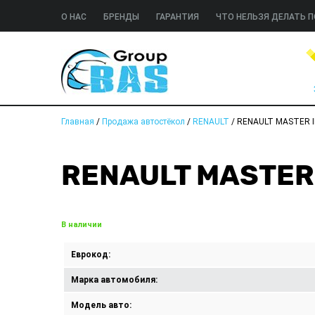
О НАС
БРЕНДЫ
ГАРАНТИЯ
ЧТО НЕЛЬЗЯ ДЕЛАТЬ П
Главная
/
Продажа автостёкол
/
RENAULT
/
RENAULT MASTER I
RENAULT MASTER 
В наличии
Еврокод:
Марка автомобиля:
Модель авто: