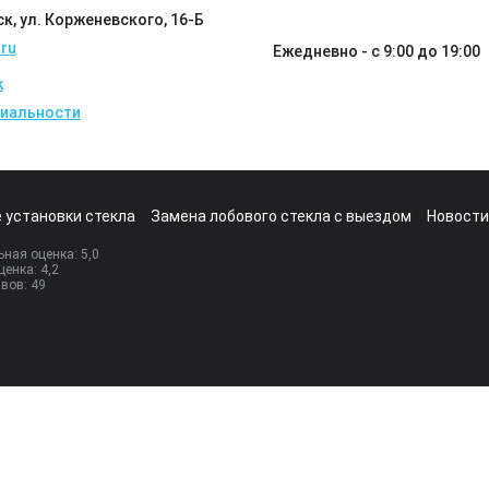
ск, ул. Корженевского, 16-Б
ru
Ежедневно - с 9:00 до 19:00
k
иальности
 установки стекла
Замена лобового стекла с выездом
Новости
ная оценка:
5
,0
ценка:
4,2
ывов:
49