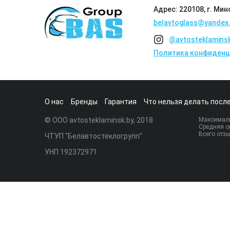
Адрес: 220108, г. Мин
belavtoglass@yandex.
@avtosteklamins
Политика конфиденц
О нас
Бренды
Гарантия
Что нельзя делать после
© ООО avtosteklaminsk.by, 2018
Максималь
Средняя о
Всего отз
ЧТУП "Белавтостеклогрупп"
УНП 192372971