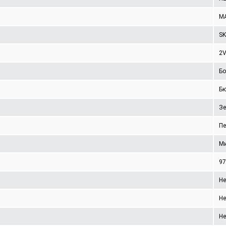
MA
SK
2
Бо
Б
Зе
Пе
Ми
97
Не
Не
Не