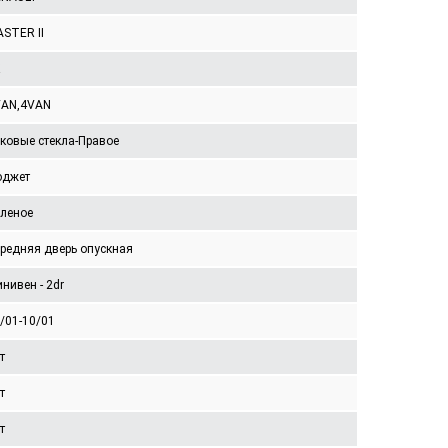
STER II
VAN,4VAN
ковые стекла-Правое
юджет
леное
редняя дверь опускная
нивен - 2dr
/01-10/01
т
т
т