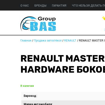
О НАС
БРЕНДЫ
ГАРАНТИЯ
ЧТО НЕЛЬЗЯ ДЕЛАТЬ П
Главная
/
Продажа автостёкол
/
RENAULT
/
RENAULT MASTER I
RENAULT MASTER 
HARDWARE БОКО
В наличии
Еврокод:
Марка автомобиля: