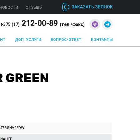
ЗАКАЗАТЬ ЗВОНОК
НОВОСТИ
ОТЗЫВЫ
212-00-89
+375 (
17
)
(тел./факс)
ОНТ
ДОП. УСЛУГИ
ВОПРОС-ОТВЕТ
КОНТАКТЫ
R GREEN
247RGNV2FDW
ENAULT