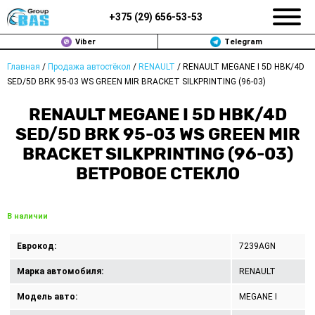
+375 (
29
)
656-53-53
Viber
Telegram
Главная
/
Продажа автостёкол
/
RENAULT
/
RENAULT MEGANE I 5D HBK/4D
ЗАМЕНА АВТОСТЕКОЛ В МИНСКЕ
SED/5D BRK 95-03 WS GREEN MIR BRACKET SILKPRINTING (96-03)
ПРОДАЖА АВТОСТЁКОЛ
RENAULT MEGANE I 5D HBK/4D
SED/5D BRK 95-03 WS GREEN MIR
РЕМОНТ
BRACKET SILKPRINTING (96-03)
ВЕТРОВОЕ СТЕКЛО
ДОП. УСЛУГИ
ВОПРОС-ОТВЕТ
В наличии
КОНТАКТЫ
Еврокод:
7239AGN
ПОЛИТИКА КОНФИДЕНЦИАЛЬНОСТИ
Марка автомобиля:
RENAULT
Модель авто:
MEGANE I