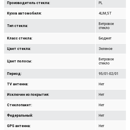
Производитель стекла:
PL
Кузов автомобиля:
4LIM,5T
Ветровое
Тип стекла:
стекло
Класс стекла:
Бюджет
Цвет стекла:
Зеленое
Ветровое
Цвет полосы:
стекло
Период:
95/01-02/01
TV антенна:
Нет
Исключен из покрытия:
Нет
Стеклопакет:
Нет
Федеральный:
Нет
GPS антенна:
Нет