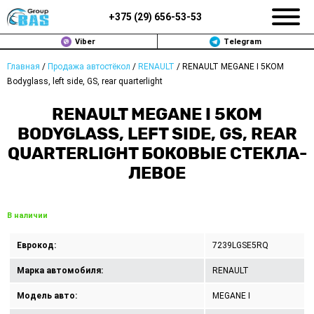
+375 (
29
)
656-53-53
Viber
Telegram
Главная
/
Продажа автостёкол
/
RENAULT
/
RENAULT MEGANE I 5KOM
ЗАМЕНА АВТОСТЕКОЛ В МИНСКЕ
Bodyglass, left side, GS, rear quarterlight
ПРОДАЖА АВТОСТЁКОЛ
RENAULT MEGANE I 5KOM
BODYGLASS, LEFT SIDE, GS, REAR
РЕМОНТ
QUARTERLIGHT БОКОВЫЕ СТЕКЛА-
ЛЕВОЕ
ДОП. УСЛУГИ
ВОПРОС-ОТВЕТ
В наличии
КОНТАКТЫ
Еврокод:
7239LGSE5RQ
ПОЛИТИКА КОНФИДЕНЦИАЛЬНОСТИ
Марка автомобиля:
RENAULT
Модель авто:
MEGANE I