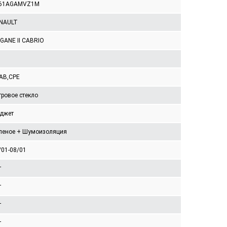
61AGAMVZ1M
NAULT
GANE II CABRIO
AB,CPE
тровое стекло
джет
леное + Шумоизоляция
/01-08/01
т
т
т
т