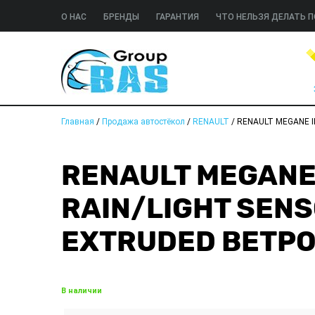
О НАС
БРЕНДЫ
ГАРАНТИЯ
ЧТО НЕЛЬЗЯ ДЕЛАТЬ П
Главная
/
Продажа автостёкол
/
RENAULT
/
RENAULT MEGANE I
RENAULT MEGANE 
RAIN/LIGHT SENS
EXTRUDED ВЕТР
В наличии