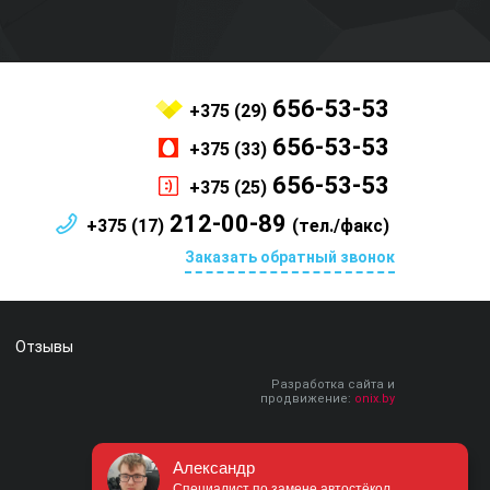
656-53-53
+375 (29)
656-53-53
+375 (33)
656-53-53
+375 (25)
212-00-89
+375 (17)
(тел./факс)
Заказать обратный звонок
Отзывы
Разработка сайта и
продвижение:
onix.by
Александр
Специалист по замене автостёкол