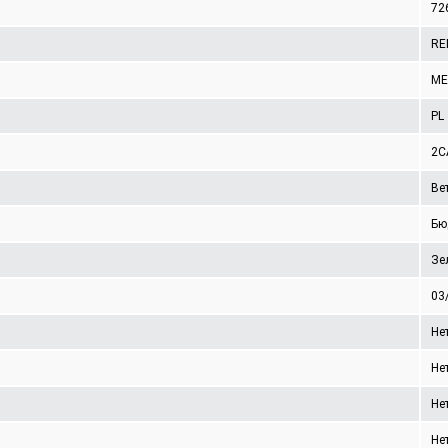
72
RE
ME
PL
2C
Ве
Бю
Зе
03
Не
Не
Не
Не