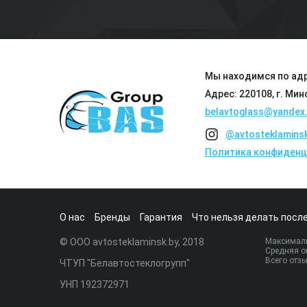
Мы находимся по адр
Адрес: 220108, г. Мин
belavtoglass@yandex.
@avtosteklamins
Политика конфиденц
О нас
Бренды
Гарантия
Что нельзя делать после
© ООО avtosteklaminsk.by, 2018
Максималь
Средняя о
Всего отз
ЧТУП "Белавтостеклогрупп"
УНП 192372971