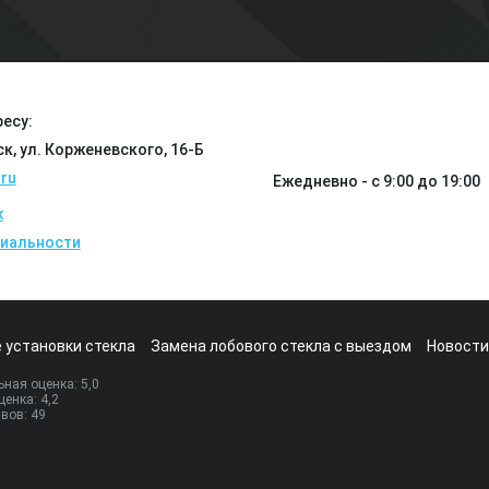
есу:
ск, ул. Корженевского, 16-Б
ru
Ежедневно - с 9:00 до 19:00
k
иальности
 установки стекла
Замена лобового стекла с выездом
Новости
ная оценка:
5
,0
ценка:
4,2
ывов:
49