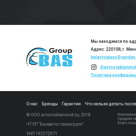
Мы находимся по адр
Адрес: 220108, г. Мин
belavtoglass@yandex.
@avtosteklamins
Политика конфиденц
О нас
Бренды
Гарантия
Что нельзя делать после
© ООО avtosteklaminsk.by, 2018
Максималь
Средняя о
Всего отз
ЧТУП "Белавтостеклогрупп"
УНП 192372971