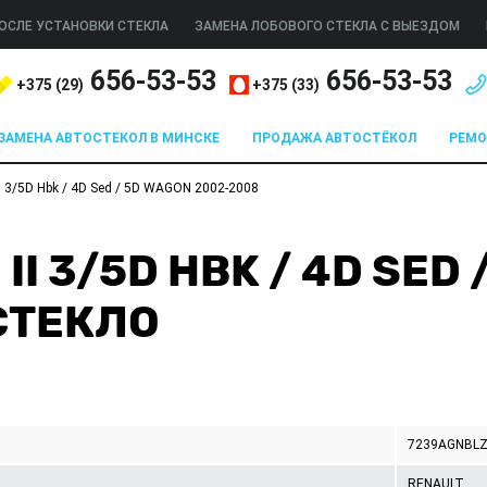
ОСЛЕ УСТАНОВКИ СТЕКЛА
ЗАМЕНА ЛОБОВОГО СТЕКЛА С ВЫЕЗДОМ
656-53-53
656-53-53
+375 (
29
)
+375 (
33
)
ЗАМЕНА АВТОСТЕКОЛ В МИНСКЕ
ПРОДАЖА АВТОСТЁКОЛ
РЕМ
 3/5D Hbk / 4D Sed / 5D WAGON 2002-2008
I 3/5D HBK / 4D SED 
СТЕКЛО
7239AGNBL
RENAULT