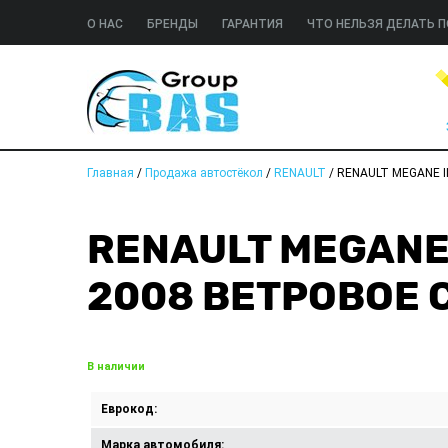
О НАС
БРЕНДЫ
ГАРАНТИЯ
ЧТО НЕЛЬЗЯ ДЕЛАТЬ П
Главная
/
Продажа автостёкол
/
RENAULT
/
RENAULT MEGANE II
RENAULT MEGANE I
2008 ВЕТРОВОЕ 
В наличии
Еврокод:
Марка автомобиля: