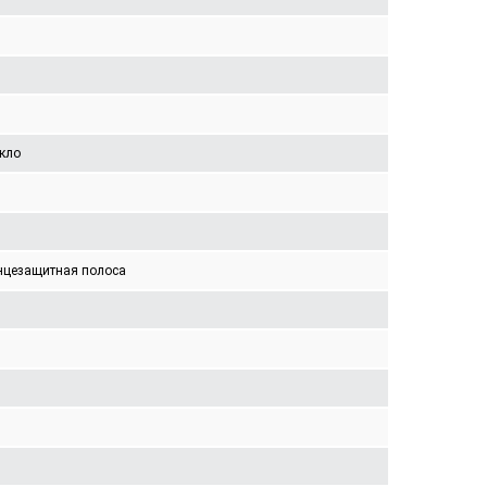
екло
нцезащитная полоса