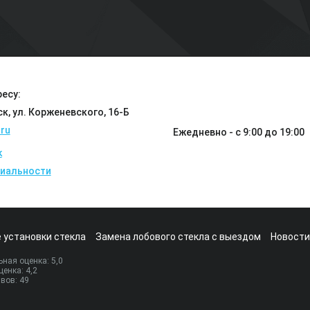
есу:
ск, ул. Корженевского, 16-Б
ru
Ежедневно - с 9:00 до 19:00
k
иальности
 установки стекла
Замена лобового стекла с выездом
Новости
ная оценка:
5
,0
ценка:
4,2
ывов:
49