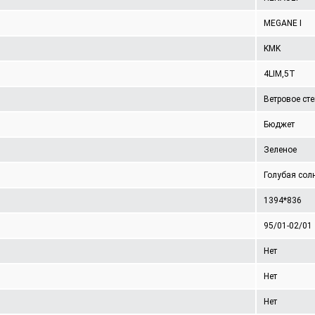
MEGANE I
KMK
4LIM,5T
Ветровое ст
Бюджет
Зеленое
Голубая сол
1394*836
95/01-02/01
Нет
Нет
Нет