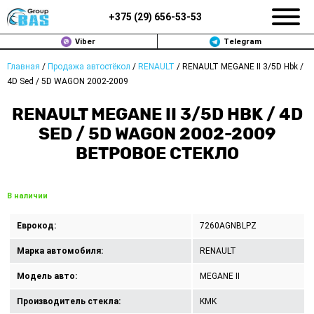
+375 (
29
)
656-53-53
Viber
Telegram
Главная
/
Продажа автостёкол
/
RENAULT
/
RENAULT MEGANE II 3/5D Hbk /
ЗАМЕНА АВТОСТЕКОЛ В МИНСКЕ
4D Sed / 5D WAGON 2002-2009
ПРОДАЖА АВТОСТЁКОЛ
RENAULT MEGANE II 3/5D HBK / 4D
SED / 5D WAGON 2002-2009
РЕМОНТ
ВЕТРОВОЕ СТЕКЛО
ДОП. УСЛУГИ
В наличии
ВОПРОС-ОТВЕТ
Еврокод:
7260AGNBLPZ
КОНТАКТЫ
Марка автомобиля:
RENAULT
ПОЛИТИКА КОНФИДЕНЦИАЛЬНОСТИ
Модель авто:
MEGANE II
Производитель стекла:
KMK