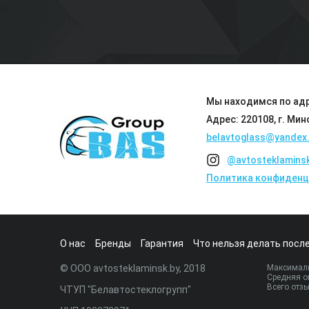
Мы находимся по адр
Адрес: 220108, г. Мин
belavtoglass@yandex.
@avtosteklamins
Политика конфиденц
О нас
Бренды
Гарантия
Что нельзя делать после
© ООО avtosteklaminsk.by, 2018
Максималь
Средняя о
Всего отз
ЧТУП "Белавтостеклогрупп"