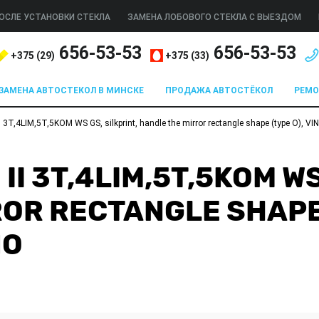
ОСЛЕ УСТАНОВКИ СТЕКЛА
ЗАМЕНА ЛОБОВОГО СТЕКЛА С ВЫЕЗДОМ
656-53-53
656-53-53
+375 (
29
)
+375 (
33
)
ЗАМЕНА АВТОСТЕКОЛ В МИНСКЕ
ПРОДАЖА АВТОСТЁКОЛ
РЕМ
T,4LIM,5T,5KOM WS GS, silkprint, handle the mirror rectangle shape (type O), VIN
I 3T,4LIM,5T,5KOM WS
OR RECTANGLE SHAPE 
ЛО