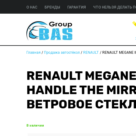
О НАС
БРЕНДЫ
ГАРАНТИЯ
ЧТО НЕЛЬЗЯ ДЕЛАТЬ П
Главная
/
Продажа автостёкол
/
RENAULT
/
RENAULT MEGANE II 3
RENAULT MEGANE I
HANDLE THE MIRR
ВЕТРОВОЕ СТЕК
В наличии