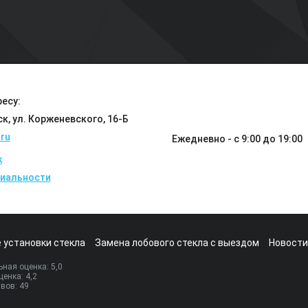
есу:
ск, ул. Корженевского, 16-Б
ru
Ежедневно - с 9:00 до 19:00
k
иальности
 установки стекла
Замена лобового стекла с выездом
Новости
ная оценка:
5
,0
ценка:
4,2
ывов:
49