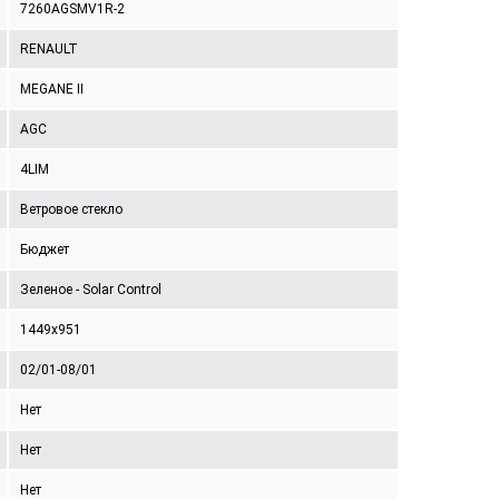
7260AGSMV1R-2
RENAULT
MEGANE II
AGC
4LIM
Ветровое стекло
Бюджет
Зеленое - Solar Control
1449x951
02/01-08/01
Нет
Нет
Нет