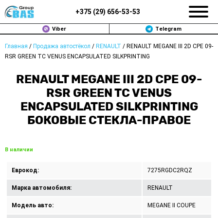
+375 (
29
)
656-53-53
Viber
Telegram
Главная
/
Продажа автостёкол
/
RENAULT
/
RENAULT MEGANE III 2D CPE 09-
ЗАМЕНА АВТОСТЕКОЛ В МИНСКЕ
RSR GREEN TC VENUS ENCAPSULATED SILKPRINTING
ПРОДАЖА АВТОСТЁКОЛ
RENAULT MEGANE III 2D CPE 09-
RSR GREEN TC VENUS
РЕМОНТ
ENCAPSULATED SILKPRINTING
БОКОВЫЕ СТЕКЛА-ПРАВОЕ
ДОП. УСЛУГИ
ВОПРОС-ОТВЕТ
В наличии
КОНТАКТЫ
Еврокод:
7275RGDC2RQZ
ПОЛИТИКА КОНФИДЕНЦИАЛЬНОСТИ
Марка автомобиля:
RENAULT
Модель авто:
MEGANE II COUPE