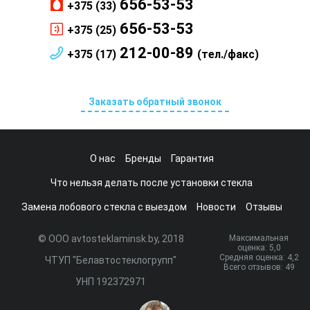
656-53-53
+375 (33)
656-53-53
+375 (25)
212-00-89
+375 (17)
(тел./факс)
Заказать обратный звонок
О нас
Бренды
Гарантия
Что нельзя делать после установки стекла
Замена лобового стекла с выездом
Новости
Отзывы
© ООО avtosteklaminsk.by, 2018
Максимальная
оценка:
5
,0
Средняя оценка:
4,2
ЧТУП "Белавтостеклогрупп"
Всего отзывов:
49
УНП 192372971