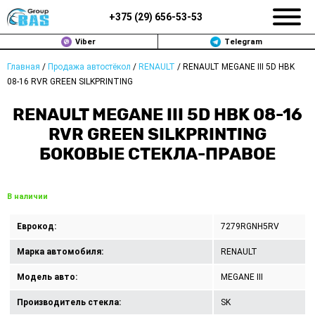
+375 (
29
)
656-53-53
Viber
Telegram
Главная
/
Продажа автостёкол
/
RENAULT
/
RENAULT MEGANE III 5D HBK
ЗАМЕНА АВТОСТЕКОЛ В МИНСКЕ
08-16 RVR GREEN SILKPRINTING
ПРОДАЖА АВТОСТЁКОЛ
RENAULT MEGANE III 5D HBK 08-16
RVR GREEN SILKPRINTING
РЕМОНТ
БОКОВЫЕ СТЕКЛА-ПРАВОЕ
ДОП. УСЛУГИ
В наличии
ВОПРОС-ОТВЕТ
Еврокод:
7279RGNH5RV
КОНТАКТЫ
Марка автомобиля:
RENAULT
ПОЛИТИКА КОНФИДЕНЦИАЛЬНОСТИ
Модель авто:
MEGANE III
Производитель стекла:
SK