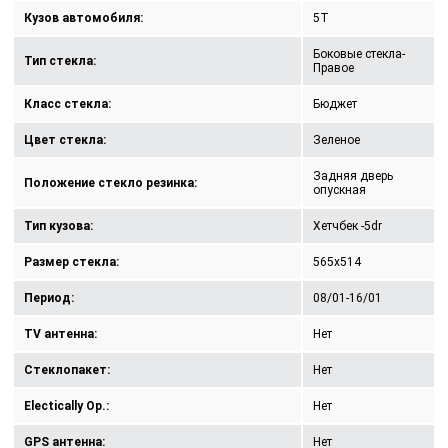
Кузов автомобиля:
5T
Боковые стекла-
Тип стекла:
Правое
Класс стекла:
Бюджет
Цвет стекла:
Зеленое
Задняя дверь
Положение стекло резинка:
опускная
Тип кузова:
Хетчбек -5dr
Размер стекла:
565x514
Период:
08/01-16/01
TV антенна:
Нет
Стеклопакет:
Нет
Electically Op.:
Нет
GPS антенна:
Нет