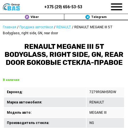
+375 (
29
)
656-53-53
Viber
Telegram
Главная
/
Продажа автостёкол
/
RENAULT
/
RENAULT MEGANE III 5T
ЗАМЕНА АВТОСТЕКОЛ В МИНСКЕ
Bodyglass, right side, GN, rear door
ПРОДАЖА АВТОСТЁКОЛ
RENAULT MEGANE III 5T
BODYGLASS, RIGHT SIDE, GN, REAR
РЕМОНТ
DOOR БОКОВЫЕ СТЕКЛА-ПРАВОЕ
ДОП. УСЛУГИ
В наличии
ВОПРОС-ОТВЕТ
Еврокод:
7279RGNH5RDW
КОНТАКТЫ
Марка автомобиля:
RENAULT
ПОЛИТИКА КОНФИДЕНЦИАЛЬНОСТИ
Модель авто:
MEGANE III
Производитель стекла:
NG