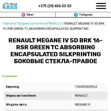
+375 (
29
)
656-53-53
Viber
Telegram
Главная
/
Продажа автостёкол
/
RENAULT
/
RENAULT MEGANE IV 5D BRK
ЗАМЕНА АВТОСТЕКОЛ В МИНСКЕ
16- RSR GREEN TC ABSORBING ENCAPSULATED SILKPRINTING
ПРОДАЖА АВТОСТЁКОЛ
RENAULT MEGANE IV 5D BRK 16-
RSR GREEN TC ABSORBING
РЕМОНТ
ENCAPSULATED SILKPRINTING
БОКОВЫЕ СТЕКЛА-ПРАВОЕ
ДОП. УСЛУГИ
ВОПРОС-ОТВЕТ
В наличии
КОНТАКТЫ
Еврокод:
7302RGSE5RQZ
ПОЛИТИКА КОНФИДЕНЦИАЛЬНОСТИ
Марка автомобиля:
RENAULT
Модель авто:
MEGANE IV