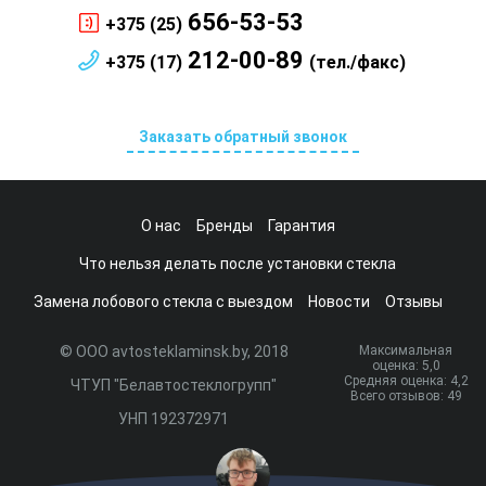
656-53-53
+375 (25)
212-00-89
+375 (17)
(тел./факс)
Заказать обратный звонок
О нас
Бренды
Гарантия
Что нельзя делать после установки стекла
Замена лобового стекла с выездом
Новости
Отзывы
© ООО avtosteklaminsk.by, 2018
Максимальная
оценка:
5
,0
Средняя оценка:
4,2
ЧТУП "Белавтостеклогрупп"
Всего отзывов:
49
УНП 192372971