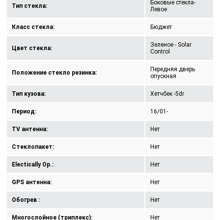
Боковые стекла-
Тип стекла:
Левое
Класс стекла:
Бюджет
Зеленое - Solar
Цвет стекла:
Control
Передняя дверь
Положение стекло резинка:
опускная
Тип кузова:
Хетчбек -5dr
Период:
16/01-
TV антенна:
Нет
Стеклопакет:
Нет
Electically Op.:
Нет
GPS антенна:
Нет
Обогрев :
Нет
Многослойное (триплекс):
Нет