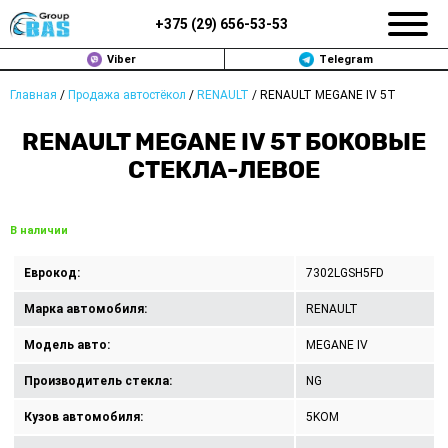
+375 (
29
)
656-53-53
Viber
Telegram
Главная
/
Продажа автостёкол
/
RENAULT
/
RENAULT MEGANE IV 5T
ЗАМЕНА АВТОСТЕКОЛ В МИНСКЕ
RENAULT MEGANE IV 5T БОКОВЫЕ
ПРОДАЖА АВТОСТЁКОЛ
СТЕКЛА-ЛЕВОЕ
РЕМОНТ
В наличии
ДОП. УСЛУГИ
Еврокод:
7302LGSH5FD
ВОПРОС-ОТВЕТ
Марка автомобиля:
RENAULT
КОНТАКТЫ
Модель авто:
MEGANE IV
Производитель стекла:
NG
ПОЛИТИКА КОНФИДЕНЦИАЛЬНОСТИ
Кузов автомобиля:
5KOM