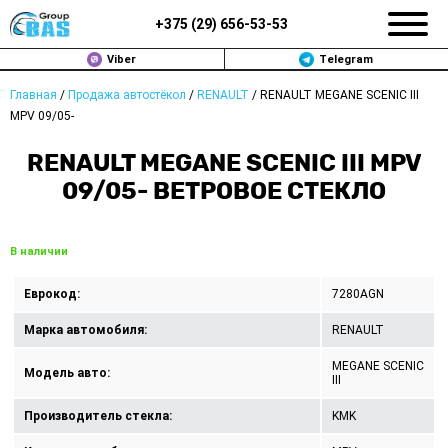
+375 (
29
)
656-53-53
Viber
Telegram
Главная
/
Продажа автостёкол
/
RENAULT
/
RENAULT MEGANE SCENIC III
ЗАМЕНА АВТОСТЕКОЛ В МИНСКЕ
MPV 09/05-
ПРОДАЖА АВТОСТЁКОЛ
RENAULT MEGANE SCENIC III MPV
09/05- ВЕТРОВОЕ СТЕКЛО
РЕМОНТ
ДОП. УСЛУГИ
В наличии
ВОПРОС-ОТВЕТ
Еврокод:
7280AGN
Марка автомобиля:
RENAULT
КОНТАКТЫ
MEGANE SCENIC
Модель авто:
III
ПОЛИТИКА КОНФИДЕНЦИАЛЬНОСТИ
Производитель стекла:
KMK