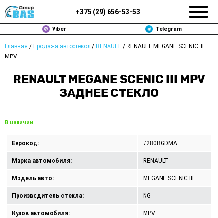
+375 (
29
)
656-53-53
Viber
Telegram
Главная
/
Продажа автостёкол
/
RENAULT
/
RENAULT MEGANE SCENIC III
ЗАМЕНА АВТОСТЕКОЛ В МИНСКЕ
MPV
ПРОДАЖА АВТОСТЁКОЛ
RENAULT MEGANE SCENIC III MPV
ЗАДНЕЕ СТЕКЛО
РЕМОНТ
ДОП. УСЛУГИ
В наличии
ВОПРОС-ОТВЕТ
Еврокод:
7280BGDMA
Марка автомобиля:
RENAULT
КОНТАКТЫ
Модель авто:
MEGANE SCENIC III
ПОЛИТИКА КОНФИДЕНЦИАЛЬНОСТИ
Производитель стекла:
NG
Кузов автомобиля:
MPV