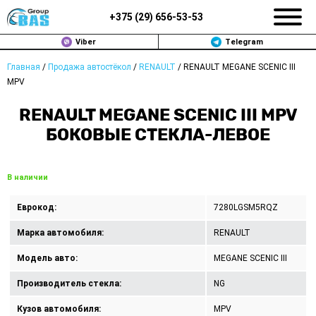
+375 (
29
)
656-53-53
Viber
Telegram
Главная
/
Продажа автостёкол
/
RENAULT
/
RENAULT MEGANE SCENIC III
ЗАМЕНА АВТОСТЕКОЛ В МИНСКЕ
MPV
ПРОДАЖА АВТОСТЁКОЛ
RENAULT MEGANE SCENIC III MPV
БОКОВЫЕ СТЕКЛА-ЛЕВОЕ
РЕМОНТ
ДОП. УСЛУГИ
В наличии
ВОПРОС-ОТВЕТ
Еврокод:
7280LGSM5RQZ
Марка автомобиля:
RENAULT
КОНТАКТЫ
Модель авто:
MEGANE SCENIC III
ПОЛИТИКА КОНФИДЕНЦИАЛЬНОСТИ
Производитель стекла:
NG
Кузов автомобиля:
MPV