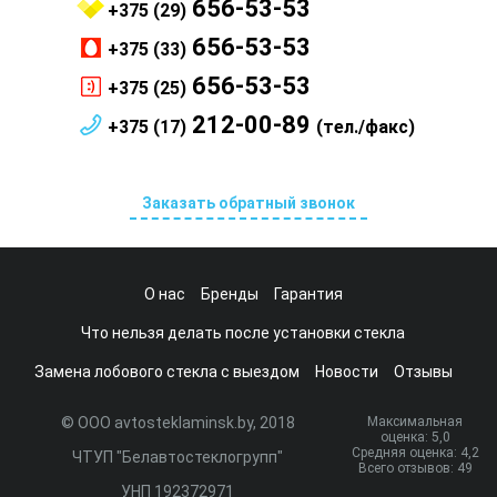
656-53-53
+375 (29)
656-53-53
+375 (33)
656-53-53
+375 (25)
212-00-89
+375 (17)
(тел./факс)
Заказать обратный звонок
О нас
Бренды
Гарантия
Что нельзя делать после установки стекла
Замена лобового стекла с выездом
Новости
Отзывы
© ООО avtosteklaminsk.by, 2018
Максимальная
оценка:
5
,0
Средняя оценка:
4,2
ЧТУП "Белавтостеклогрупп"
Всего отзывов:
49
УНП 192372971