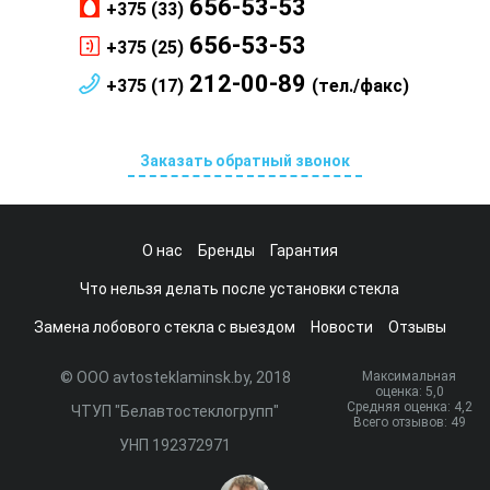
656-53-53
+375 (33)
656-53-53
+375 (25)
212-00-89
+375 (17)
(тел./факс)
Заказать обратный звонок
О нас
Бренды
Гарантия
Что нельзя делать после установки стекла
Замена лобового стекла с выездом
Новости
Отзывы
© ООО avtosteklaminsk.by, 2018
Максимальная
оценка:
5
,0
Средняя оценка:
4,2
ЧТУП "Белавтостеклогрупп"
Всего отзывов:
49
УНП 192372971