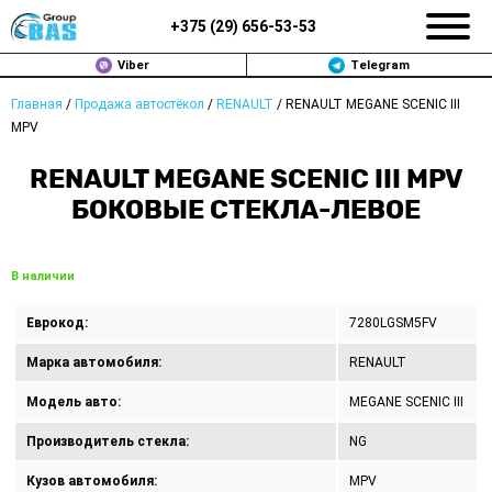
+375 (
29
)
656-53-53
Viber
Telegram
Главная
/
Продажа автостёкол
/
RENAULT
/
RENAULT MEGANE SCENIC III
ЗАМЕНА АВТОСТЕКОЛ В МИНСКЕ
MPV
ПРОДАЖА АВТОСТЁКОЛ
RENAULT MEGANE SCENIC III MPV
БОКОВЫЕ СТЕКЛА-ЛЕВОЕ
РЕМОНТ
ДОП. УСЛУГИ
В наличии
ВОПРОС-ОТВЕТ
Еврокод:
7280LGSM5FV
Марка автомобиля:
RENAULT
КОНТАКТЫ
Модель авто:
MEGANE SCENIC III
ПОЛИТИКА КОНФИДЕНЦИАЛЬНОСТИ
Производитель стекла:
NG
Кузов автомобиля:
MPV