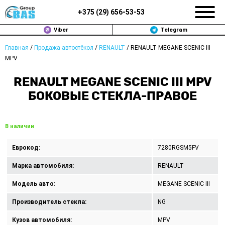
+375 (
29
)
656-53-53
Viber
Telegram
Главная
/
Продажа автостёкол
/
RENAULT
/
RENAULT MEGANE SCENIC III
ЗАМЕНА АВТОСТЕКОЛ В МИНСКЕ
MPV
ПРОДАЖА АВТОСТЁКОЛ
RENAULT MEGANE SCENIC III MPV
БОКОВЫЕ СТЕКЛА-ПРАВОЕ
РЕМОНТ
ДОП. УСЛУГИ
В наличии
ВОПРОС-ОТВЕТ
Еврокод:
7280RGSM5FV
Марка автомобиля:
RENAULT
КОНТАКТЫ
Модель авто:
MEGANE SCENIC III
ПОЛИТИКА КОНФИДЕНЦИАЛЬНОСТИ
Производитель стекла:
NG
Кузов автомобиля:
MPV