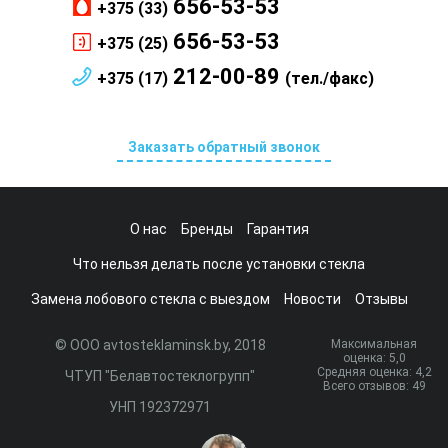
656-53-53
+375 (33)
656-53-53
+375 (25)
212-00-89
+375 (17)
(тел./факс)
Заказать обратный звонок
О нас
Бренды
Гарантия
Что нельзя делать после установки стекла
Замена лобового стекла с выездом
Новости
Отзывы
© ООО avtosteklaminsk.by, 2018
Максимальная
оценка:
5
,0
Средняя оценка:
4,2
ЧТУП "Белавтостеклогрупп"
Всего отзывов:
49
УНП 192372971