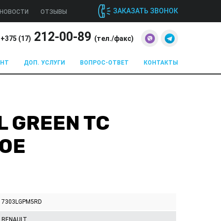
ЗАКАЗАТЬ ЗВОНОК
НОВОСТИ
ОТЗЫВЫ
212-00-89
+375 (
17
)
(тел./факс)
ОНТ
ДОП. УСЛУГИ
ВОПРОС-ОТВЕТ
КОНТАКТЫ
L GREEN TC
ВОЕ
7303LGPM5RD
RENAULT