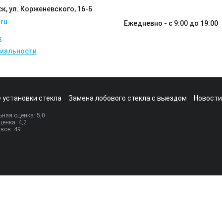
ск, ул. Корженевского, 16-Б
ru
Ежедневно - с 9:00 до 19:00
k
иальности
 установки стекла
Замена лобового стекла с выездом
Новости
ная оценка:
5
,0
ценка:
4,2
ывов:
49