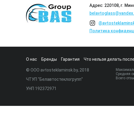
Адрес: 220108, г. Мин
belavtoglass@yandex.
@avtosteklamins
Политика конфиденц
О нас
Бренды
Гарантия
Что нельзя делать после
© ООО avtosteklaminsk.by, 2018
Максималь
Средняя о
Всего отз
ЧТУП "Белавтостеклогрупп"
УНП 192372971