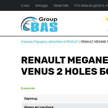
О НАС
БРЕНДЫ
ГАРАНТИЯ
ЧТО НЕЛЬЗЯ ДЕЛАТЬ П
Главная
/
Продажа автостёкол
/
RENAULT
/
RENAULT MEGANE S
RENAULT MEGANE 
VENUS 2 HOLES 
В наличии
Еврокод:
Марка автомобиля: