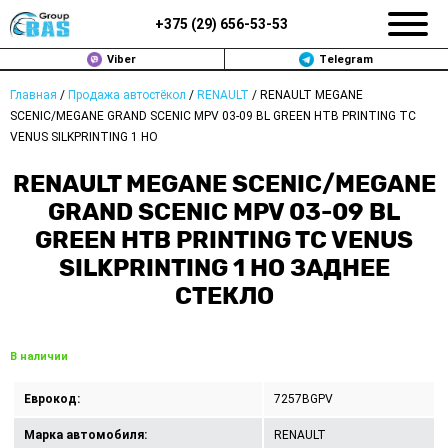
+375 (
29
)
656-53-53
Viber
Telegram
Главная
/
Продажа автостёкол
/
RENAULT
/
RENAULT MEGANE
ЗАМЕНА АВТОСТЕКОЛ В МИНСКЕ
SCENIC/MEGANE GRAND SCENIC MPV 03-09 BL GREEN HTB PRINTING TC
VENUS SILKPRINTING 1 HO
ПРОДАЖА АВТОСТЁКОЛ
RENAULT MEGANE SCENIC/MEGANE
РЕМОНТ
GRAND SCENIC MPV 03-09 BL
GREEN HTB PRINTING TC VENUS
ДОП. УСЛУГИ
SILKPRINTING 1 HO ЗАДНЕЕ
СТЕКЛО
ВОПРОС-ОТВЕТ
КОНТАКТЫ
В наличии
ПОЛИТИКА КОНФИДЕНЦИАЛЬНОСТИ
Еврокод:
7257BGPV
Марка автомобиля:
RENAULT