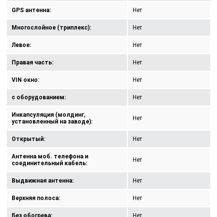
GPS антенна:
Нет
Многослойное (триплекс):
Нет
Левое:
Нет
Правая часть:
Нет
VIN окно:
Нет
с оборудованием:
Нет
Инкапсуляция (молдинг,
Нет
установленный на заводе):
Открытый:
Нет
Антенна моб. телефона и
Нет
соединительный кабель:
Выдвижная антенна:
Нет
Верхняя полоса:
Нет
Без обогрева:
Нет