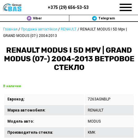
+375 (
29
)
656-53-53
Viber
Telegram
Главная
/
Продажа автостёкол
/
RENAULT
/
RENAULT MODUS I 5D Mpv |
ЗАМЕНА АВТОСТЕКОЛ В МИНСКЕ
GRAND MODUS (07-) 2004-2013
ПРОДАЖА АВТОСТЁКОЛ
RENAULT MODUS I 5D MPV | GRAND
MODUS (07-) 2004-2013 ВЕТРОВОЕ
РЕМОНТ
СТЕКЛО
ДОП. УСЛУГИ
В наличии
ВОПРОС-ОТВЕТ
Еврокод:
7263AGNBLP
КОНТАКТЫ
Марка автомобиля:
RENAULT
ПОЛИТИКА КОНФИДЕНЦИАЛЬНОСТИ
Модель авто:
MODUS
Производитель стекла:
KMK