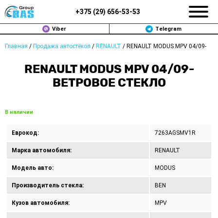
+375 (
29
)
656-53-53
Viber
Telegram
Главная
/
Продажа автостёкол
/
RENAULT
/
RENAULT MODUS MPV 04/09-
ЗАМЕНА АВТОСТЕКОЛ В МИНСКЕ
RENAULT MODUS MPV 04/09-
ПРОДАЖА АВТОСТЁКОЛ
ВЕТРОВОЕ СТЕКЛО
РЕМОНТ
В наличии
ДОП. УСЛУГИ
Еврокод:
7263AGSMV1R
ВОПРОС-ОТВЕТ
Марка автомобиля:
RENAULT
КОНТАКТЫ
Модель авто:
MODUS
Производитель стекла:
BEN
ПОЛИТИКА КОНФИДЕНЦИАЛЬНОСТИ
Кузов автомобиля:
MPV