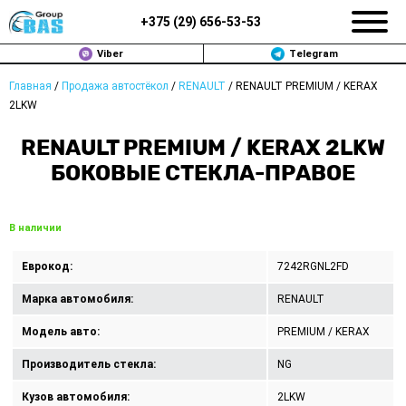
+375 (
29
)
656-53-53
Viber
Telegram
Главная
/
Продажа автостёкол
/
RENAULT
/
RENAULT PREMIUM / KERAX
ЗАМЕНА АВТОСТЕКОЛ В МИНСКЕ
2LKW
ПРОДАЖА АВТОСТЁКОЛ
RENAULT PREMIUM / KERAX 2LKW
БОКОВЫЕ СТЕКЛА-ПРАВОЕ
РЕМОНТ
ДОП. УСЛУГИ
В наличии
ВОПРОС-ОТВЕТ
Еврокод:
7242RGNL2FD
Марка автомобиля:
RENAULT
КОНТАКТЫ
Модель авто:
PREMIUM / KERAX
ПОЛИТИКА КОНФИДЕНЦИАЛЬНОСТИ
Производитель стекла:
NG
Кузов автомобиля:
2LKW