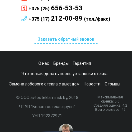
656-53-53
+375 (25)
212-00-89
+375 (17)
(тел./факс)
Заказать обратный звонок
О нас
Бренды
Гарантия
Что нельзя делать после установки стекла
Замена лобового стекла с выездом
Новости
Отзывы
© ООО avtosteklaminsk.by, 2018
Максимальная
оценка:
5
,0
Средняя оценка:
4,2
ЧТУП "Белавтостеклогрупп"
Всего отзывов:
49
УНП 192372971