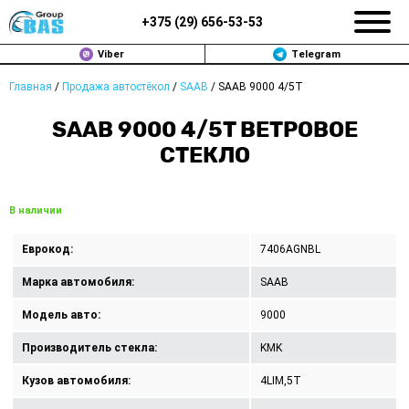
+375 (
29
)
656-53-53
Viber
Telegram
Главная
/
Продажа автостёкол
/
SAAB
/
SAAB 9000 4/5T
ЗАМЕНА АВТОСТЕКОЛ В МИНСКЕ
SAAB 9000 4/5T ВЕТРОВОЕ
ПРОДАЖА АВТОСТЁКОЛ
СТЕКЛО
РЕМОНТ
В наличии
ДОП. УСЛУГИ
Еврокод:
7406AGNBL
ВОПРОС-ОТВЕТ
Марка автомобиля:
SAAB
КОНТАКТЫ
Модель авто:
9000
Производитель стекла:
KMK
ПОЛИТИКА КОНФИДЕНЦИАЛЬНОСТИ
Кузов автомобиля:
4LIM,5T