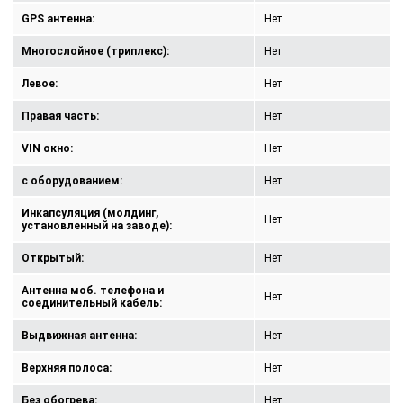
GPS антенна:
Нет
Многослойное (триплекс):
Нет
Левое:
Нет
Правая часть:
Нет
VIN окно:
Нет
с оборудованием:
Нет
Инкапсуляция (молдинг,
Нет
установленный на заводе):
Открытый:
Нет
Антенна моб. телефона и
Нет
соединительный кабель:
Выдвижная антенна:
Нет
Верхняя полоса:
Нет
Без обогрева:
Нет