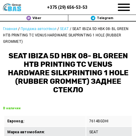
+375 (
29
)
656-53-53
Viber
Telegram
Главная
/
Продажа автостёкол
/
SEAT
/
SEAT IBIZA 5D HBK 08- BL GREEN
ЗАМЕНА АВТОСТЕКОЛ В МИНСКЕ
HTB PRINTING TC VENUS HARDWARE SILKPRINTING 1 HOLE (RUBBER
GROMMET)
ПРОДАЖА АВТОСТЁКОЛ
SEAT IBIZA 5D HBK 08- BL GREEN
РЕМОНТ
HTB PRINTING TC VENUS
HARDWARE SILKPRINTING 1 HOLE
ДОП. УСЛУГИ
(RUBBER GROMMET) ЗАДНЕЕ
СТЕКЛО
ВОПРОС-ОТВЕТ
КОНТАКТЫ
В наличии
ПОЛИТИКА КОНФИДЕНЦИАЛЬНОСТИ
Еврокод:
7614BGDHI
Марка автомобиля:
SEAT