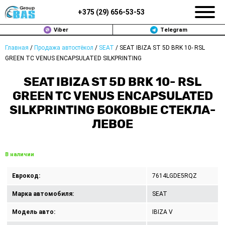
+375 (
29
)
656-53-53
Viber
Telegram
Главная
/
Продажа автостёкол
/
SEAT
/
SEAT IBIZA ST 5D BRK 10- RSL
ЗАМЕНА АВТОСТЕКОЛ В МИНСКЕ
GREEN TC VENUS ENCAPSULATED SILKPRINTING
ПРОДАЖА АВТОСТЁКОЛ
SEAT IBIZA ST 5D BRK 10- RSL
GREEN TC VENUS ENCAPSULATED
РЕМОНТ
SILKPRINTING БОКОВЫЕ СТЕКЛА-
ЛЕВОЕ
ДОП. УСЛУГИ
ВОПРОС-ОТВЕТ
В наличии
КОНТАКТЫ
Еврокод:
7614LGDE5RQZ
ПОЛИТИКА КОНФИДЕНЦИАЛЬНОСТИ
Марка автомобиля:
SEAT
Модель авто:
IBIZA V